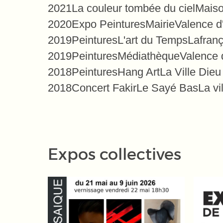
2021
La couleur tombée du ciel
Maiso
2020
Expo Peintures
Mairie
Valence d
2019
Peintures
L'art du Temps
Lafranç
2019
Peintures
Médiathèque
Valence 
2018
Peintures
Hang Art
La Ville Dieu
2018
Concert Fakir
Le Sayé Bas
La vi
Expos collectives