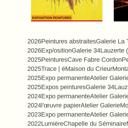
2026
Peintures abstraites
Galerie La 
2026
Exp/osition
Galerie 34
Lauzerte 
2025
Peintures
Cave Fabre Cordon
Pe
2025
Trace | é
Maison du Crieur
Monta
2025
Expo permanente
Atelier Galeri
2025
Expos peintures
Galerie 34
Lauz
2024
Expo permanente
Atelier Galeri
2024
l'œuvre papier
Atelier Galerie
Mo
2023
Expo permanente
Atelier Galeri
2022
Lumière
Chapelle du Séminaire