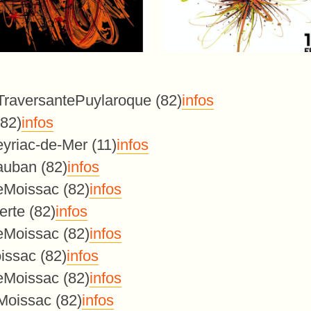
Traversante
Puylaroque (82)
infos
(82)
infos
yriac-de-Mer (11)
infos
uban (82)
infos
e
Moissac (82)
infos
erte (82)
infos
e
Moissac (82)
infos
issac (82)
infos
e
Moissac (82)
infos
Moissac (82)
infos