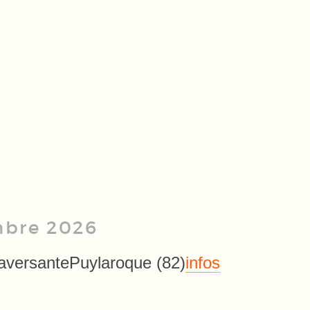
mbre 2026
raversante
Puylaroque (82)
infos