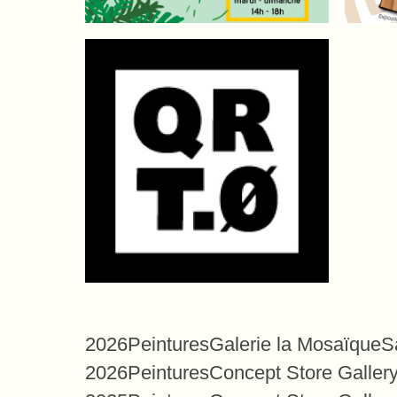
2026
Peintures
Galerie la Mosaïque
S
2026
Peintures
Concept Store Galler