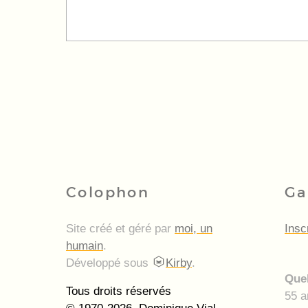
Colophon
Ga
Site créé et géré par
moi, un
Insc
humain
.
Développé sous
Kirby
.
Quel
Tous droits réservés
55 a