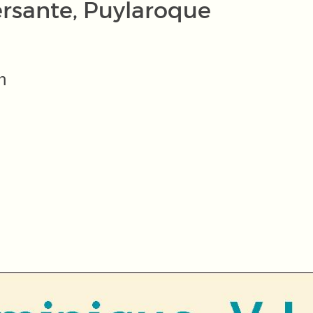
ersante, Puylaroque
h