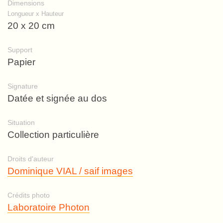
Dimensions
Longueur x Hauteur
20 x 20 cm
Support
Papier
Signature
Datée et signée au dos
Situation
Collection particulière
Droits d'auteur
Dominique VIAL / saif images
Crédits photo
Laboratoire Photon